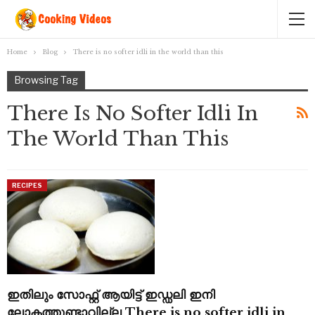
Home
Blog
There is no softer idli in the world than this
Browsing Tag
There Is No Softer Idli In
The World Than This
RECIPES
ഇതിലും സോഫ്റ്റ്‌ ആയിട്ട് ഇഡ്ഡലി ഇനി
ലോകത്തുണ്ടാവില്ല There is no softer idli in