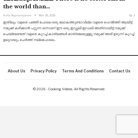
the world than…
Asha Rajanarayanan
Mar 26, 2026
3
ഇതിലും വളരെ പഞ്ഞി പോലെ ഒരു ലോകത്തുണ്ടാവില്ല വളരെ ഹെൽത്തി ആയിട്ട്
നമുക്ക് കഴിക്കാൻ പറ്റുന്ന ഒന്നാണ് ഈ ഒരു ഇഡ്ഡലി ഇഡലി അതിനായിട്ട് നമുക്ക്
ചെയ്യേണ്ടത് വളരെ കുറച്ച് കാര്യങ്ങൾ മാത്രമേയുള്ളൂ നമുക്ക് അരി ഉഴുന്ന് കുറച്ച്
ഉലുവയും ചേർത്ത് നല്ലപോലെ
…
About Us
Privacy Policy
Terms And Conditions
Contact Us
© 2026 - Cooking Videos. All Rights Reserved.