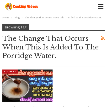
Home
Blog
The change that occurs when this is added to the porridge water.
Browsing Tag
The Change That Occurs
When This Is Added To The
Porridge Water.
COOKERY