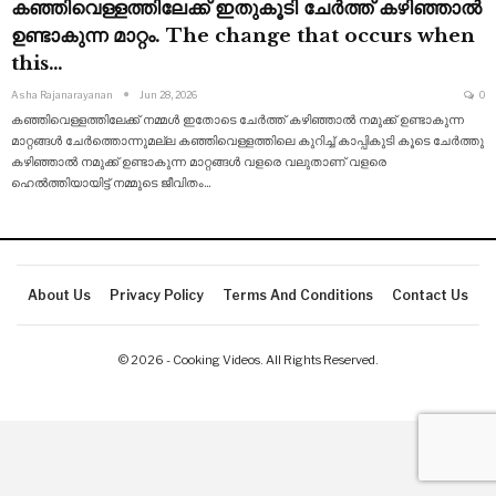
കഞ്ഞിവെള്ളത്തിലേക്ക് ഇതുകൂടി ചേർത്ത് കഴിഞ്ഞാൽ
ഉണ്ടാകുന്ന മാറ്റം. The change that occurs when
this…
Asha Rajanarayanan
Jun 28, 2026
0
കഞ്ഞിവെള്ളത്തിലേക്ക് നമ്മൾ ഇതോടെ ചേർത്ത് കഴിഞ്ഞാൽ നമുക്ക് ഉണ്ടാകുന്ന
മാറ്റങ്ങൾ ചേർത്തൊന്നുമല്ല കഞ്ഞിവെള്ളത്തിലെ കുറിച്ച് കാപ്പികുടി കൂടെ ചേർത്തു
കഴിഞ്ഞാൽ നമുക്ക് ഉണ്ടാകുന്ന മാറ്റങ്ങൾ വളരെ വലുതാണ്
വളരെ
ഹെൽത്തിയായിട്ട് നമ്മുടെ ജീവിതം
…
About Us
Privacy Policy
Terms And Conditions
Contact Us
© 2026 - Cooking Videos. All Rights Reserved.