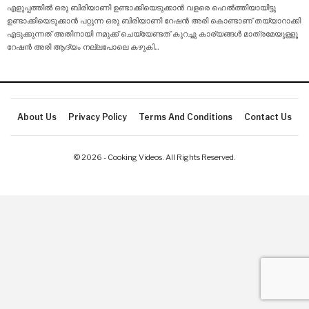
എളുപ്പത്തിൽ ഒരു ബിരിയാണി ഉണ്ടാക്കിയെടുക്കാൻ വളരെ ഹെൽത്തിയായിട്ടു
ഉണ്ടാക്കിയെടുക്കാൻ പറ്റുന്ന ഒരു ബിരിയാണി റേഷൻ അരി കൊണ്ടാണ് തയ്യാറാക്കി
എടുക്കുന്നത് അതിനായി നമുക്ക് ചെയ്യേണ്ടത് കുറച്ചു കാര്യങ്ങൾ മാത്രമേയുള്ളൂ
റേഷൻ അരി ആദ്യം നല്ലപോലെ കഴുകി
…
About Us
Privacy Policy
Terms And Conditions
Contact Us
© 2026 - Cooking Videos. All Rights Reserved.