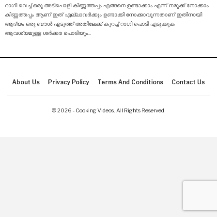
റാഗി വെച്ച് ഒരു അടിപൊളി കിണ്ണത്തപ്പം എങ്ങനെ ഉണ്ടാക്കാം എന്ന് നമുക്ക് നോക്കാം
കിണ്ണത്തപ്പം ആണ് ഇത് എല്ലാവർക്കും ഉണ്ടാക്കി നോക്കാവുന്നതാണ് ഇതിനായി
ആദ്യം ഒരു ബൗൾ എടുത്ത് അതിലേക്ക് കുറച്ച് റാഗി പൊടി എടുക്കുക
ആവശ്യമുള്ള ശർക്കര പൊടിയും
…
About Us
Privacy Policy
Terms And Conditions
Contact Us
© 2026 - Cooking Videos. All Rights Reserved.