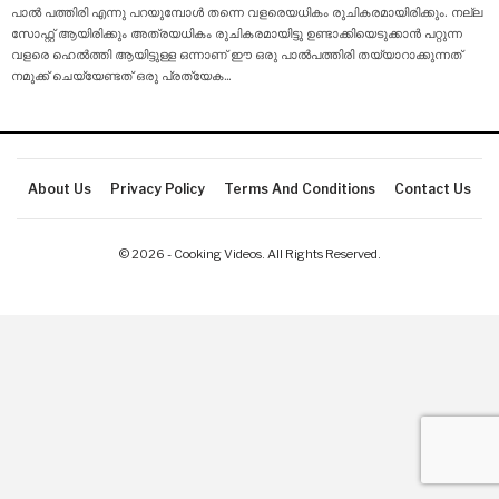
പാൽ പത്തിരി എന്നു പറയുമ്പോൾ തന്നെ വളരെയധികം രുചികരമായിരിക്കും. നല്ല
സോഫ്റ്റ് ആയിരിക്കും അത്രയധികം രുചികരമായിട്ടു ഉണ്ടാക്കിയെടുക്കാൻ പറ്റുന്ന
വളരെ ഹെൽത്തി ആയിട്ടുള്ള ഒന്നാണ് ഈ ഒരു പാൽപത്തിരി തയ്യാറാക്കുന്നത്
നമുക്ക് ചെയ്യേണ്ടത് ഒരു പ്രത്യേക
…
About Us
Privacy Policy
Terms And Conditions
Contact Us
© 2026 - Cooking Videos. All Rights Reserved.