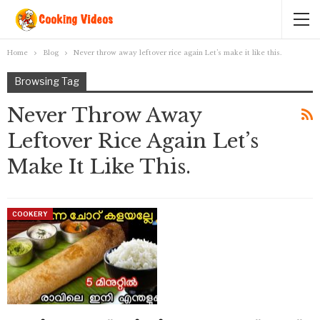
Home
Blog
Never throw away leftover rice again Let’s make it like this.
Browsing Tag
Never Throw Away
Leftover Rice Again Let’s
Make It Like This.
COOKERY