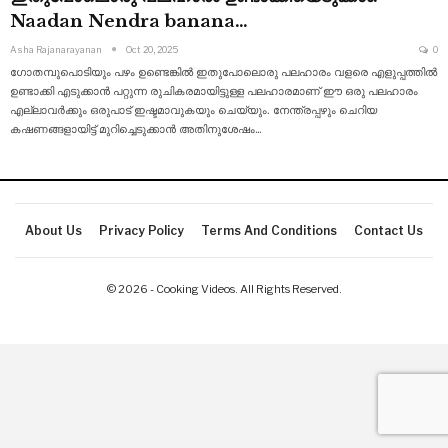
Naadan Nendra banana…
Asha Rajanarayanan
Oct 20, 2025
0
ഗോതമ്പുപൊടിയും പഴം ഉണ്ടെങ്കിൽ ഇതുപോലൊരു പലഹാരം വളരെ എളുപ്പത്തിൽ
ഉണ്ടാക്കി എടുക്കാൻ പറ്റുന്ന രുചികരമായിട്ടുള്ള പലഹാരമാണ് ഈ ഒരു പലഹാരം
എല്ലാവർക്കും ഒരുപാട് ഇഷ്ടമാവുകയും ചെയ്യും. നേന്ത്രപ്പഴും ചെറിയ
കഷണങ്ങളായിട്ട് മുറിച്ചെടുക്കാൻ അതിനുശേഷം
…
About Us
Privacy Policy
Terms And Conditions
Contact Us
© 2026 - Cooking Videos. All Rights Reserved.