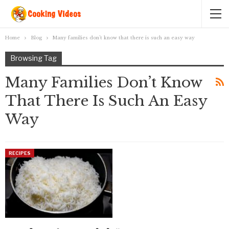
Home
Blog
Many families don’t know that there is such an easy way
Browsing Tag
Many Families Don’t Know
That There Is Such An Easy
Way
RECIPES