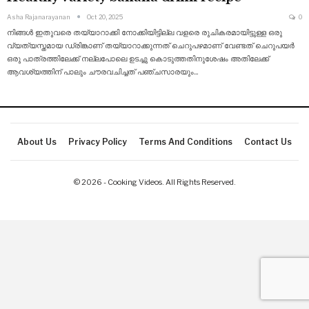
Asha Rajanarayanan
Oct 20, 2025
0
നിങ്ങൾ ഇതുവരെ തയ്യാറാക്കി നോക്കിയിട്ടില്ല വളരെ രുചികരമായിട്ടുള്ള ഒരു
വ്യത്യസ്തമായ ഡ്രിങ്കാണ് തയ്യാറാക്കുന്നത് ചെറുപഴമാണ് വേണ്ടത് ചെറുപയർ
ഒരു പാത്രത്തിലേക്ക് നല്ലപോലെ ഉടച്ചു കൊടുത്തതിനുശേഷം അതിലേക്ക്
ആവശ്യത്തിന് പാലും ചൗരവചിച്ചത് പഞ്ചസാരയും
…
About Us
Privacy Policy
Terms And Conditions
Contact Us
© 2026 - Cooking Videos. All Rights Reserved.