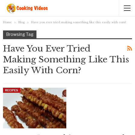
Home
Blog
Have you ever tried making something like this easily with corn?
Browsing Tag
Have You Ever Tried
Making Something Like This
Easily With Corn?
RECIPES