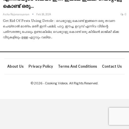
കൊണ്ട് ഒരു…
Asha Rajanarayanan
Feb 18, 2024
0
Get Rid Of Pests Using Detole : ഡെറ്റോളു കൊണ്ട് ഇങ്ങനെ ഒരു തവണ
ചെയ്താൽ മാത്രം മതി! ഇനി പല്ലി, പാറ്റ, ഈച്ച, ഉറുമ്പ് എന്നിവ വീടിന്റെ
പരിസരത്തു പോലും ഉണ്ടാകില്ല; ഡെറ്റോളു കൊണ്ട് ഒരു കിടിലൻ മാജിക്! മിക്ക
വീടുകളിലും ഉള്ള ഏറ്റവും വലിയ
…
About Us
Privacy Policy
Terms And Conditions
Contact Us
© 2026 - Cooking Videos. All Rights Reserved.