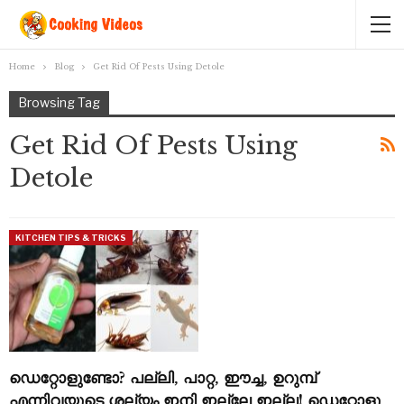
Home
Blog
Get Rid Of Pests Using Detole
Browsing Tag
Get Rid Of Pests Using
Detole
KITCHEN TIPS & TRICKS
ഡെറ്റോളുണ്ടോ? പല്ലി, പാറ്റ, ഈച്ച, ഉറുമ്പ്
എന്നിവയുടെ ശല്യം ഇനി ഇല്ലേ ഇല്ല! ഡെറ്റോളു