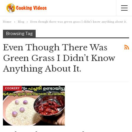
Home
Blog
Even though there was green grass I didn’t know anything about it.
Browsing Tag
Even Though There Was
Green Grass I Didn’t Know
Anything About It.
COOKERY