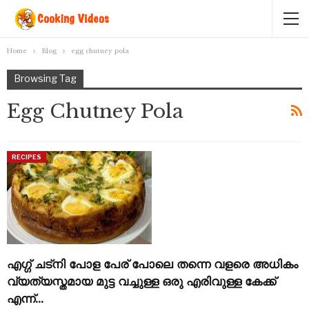
Home
Blog
egg chutney pola
Browsing Tag
Egg Chutney Pola
RECIPES
എഗ്ഗ് ചട്നി പോള പേര് പോലെ തന്നെ വളരെ അധികം
വ്യത്യസ്തമായ മുട്ട വച്ചുള്ള ഒരു എരിവുള്ള കേക്ക്
എന്ന്…