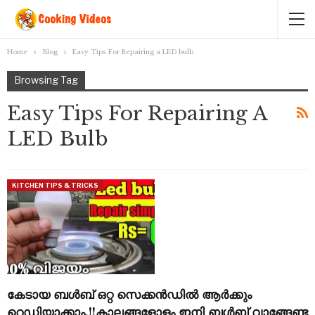
Home
Blog
Easy Tips For Repairing a LED bulb
Browsing Tag
Easy Tips For Repairing A
LED Bulb
KITCHEN TIPS & TRICKS
കേടായ ബൾബ് ഒറ്റ സെക്കൻഡിൽ ആർക്കും
റെഡിയാക്കാം.!!കാലങ്ങളോളം ഇനി ബൾബ് വാങ്ങേണ്ട