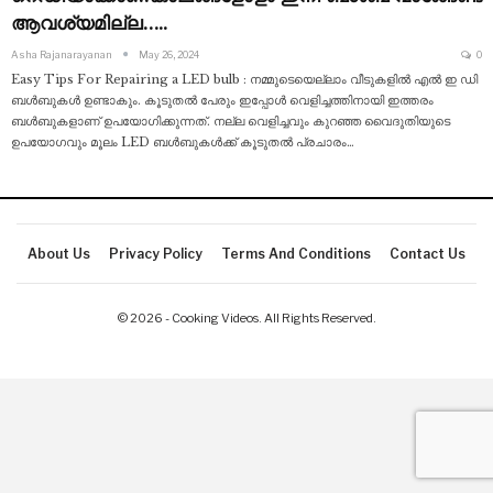
ആവശ്യമില്ല..…
Asha Rajanarayanan
May 26, 2024
0
Easy Tips For Repairing a LED bulb : നമ്മുടെയെല്ലാം വീടുകളിൽ എൽ ഇ ഡി
ബൾബുകൾ ഉണ്ടാകും. കൂടുതൽ പേരും ഇപ്പോൾ വെളിച്ചത്തിനായി ഇത്തരം
ബൾബുകളാണ് ഉപയോഗിക്കുന്നത്. നല്ല വെളിച്ചവും കുറഞ്ഞ വൈദുതിയുടെ
ഉപയോഗവും മൂലം LED ബൾബുകൾക്ക് കൂടുതൽ പ്രചാരം
…
About Us
Privacy Policy
Terms And Conditions
Contact Us
© 2026 - Cooking Videos. All Rights Reserved.