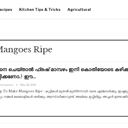
ecipes
Kitchen Tips & Tricks
Agricultural
Mangoes Ripe
നെ ചെയ്‌താൽ ഫ്രഷ് മാമ്പഴം ഇനി കൊതിയോടെ കഴിക്കാം .
്പിക്കണോ.? ഈ…
anarayanan
May 26, 2024
p To Make Mangoes Ripe : കുട്ടികൾ മുതൽ മുതിർന്നവർ വരെ എല്ലവർക്കും ഇഷ്ടമുള്
നമ്മൾ മലയാളികൾ ശരിക്കും ആസ്വദിക്കാറുണ്ട്. അല്ലെ..ഉപ്പിലിട്ടും അച്ചാർ ഉണ്ടാക