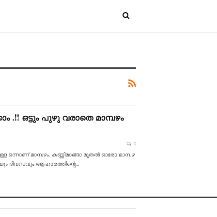
!! ഒട്ടും പുഴു വരാതെ മാമ്പഴം
0
ള ഒന്നാണ് മാമ്പഴം. കണ്ണിമാങ്ങാ മുതൽ ഓരോ മാമ്പഴ
്കിയും ദിവസവും ആഹാരത്തിന്റെ
…