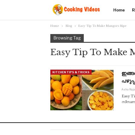
Home
R
Home
Blog
Easy Tip To Make Mangoes Ripe
Browsing Tag
Easy Tip To Make 
ഇങ്ങ
KITCHEN TIPS & TRICKS
പഴുപ
Asha Raj
Easy Ti
സീസണും 