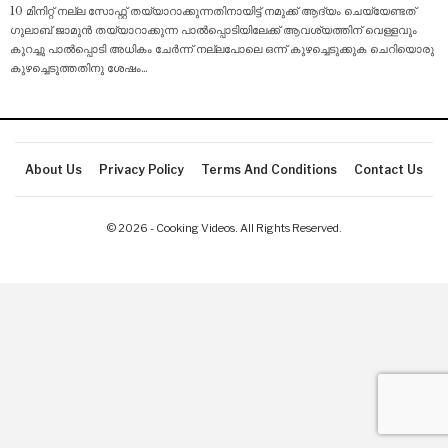
10 മിനിറ്റ് നല്ല സോഫ്റ്റ് തയ്യാറാക്കുന്നതിനായിട്ട് നമുക്ക് ആദ്യം ചെയ്യേണ്ടത്
ഗുലാബ് ജാമുൻ തയ്യാറാക്കുന്ന പാൽപ്പൊടിയിലേക്ക് ആവശ്യത്തിന് വെള്ളവും
കുറച്ചു പാൽപ്പൊടി അധികം ചേർന്ന് നല്ലപോലെ ഒന്ന് കുഴച്ചെടുക്കുക ചെറിയൊരു
കുഴച്ചെടുത്തതിനു ശേഷം
…
About Us
Privacy Policy
Terms And Conditions
Contact Us
© 2026 - Cooking Videos. All Rights Reserved.