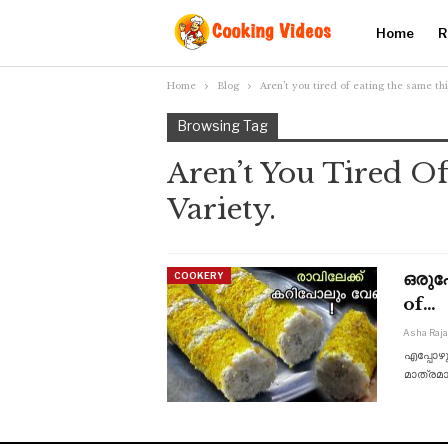
Home
R
Home
Blog
Aren’t you tired of eating the same th
Browsing Tag
Aren’t You Tired O
Variety.
ഒരുപോ
COOKERY
of…
Asha Raj
എപ്പോഴു
മാത്രമാ