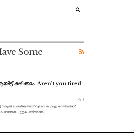
 Have Some
ട്ട് കഴിക്കാം. Aren’t you tired
3
ട് നമുക്ക് ചെയ്യേണ്ടത് വളരെ കുറച്ചു കാര്യങ്ങൾ
െ വേണ്ടത് പുട്ടുപൊടിയാണ്
…