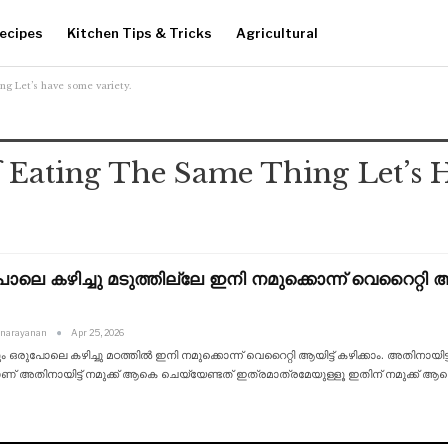
ecipes
Kitchen Tips & Tricks
Agricultural
ing Let’s have some variety.
f Eating The Same Thing Let’s
ലെ കഴിച്ചു മടുത്തില്ലേ ഇനി നമുക്കൊന്ന് വെറൈറ്റി ആയി
anarayanan
Apr 25, 2026
ം ഒരുപോലെ കഴിച്ചു മഠത്തിൽ ഇനി നമുക്കൊന്ന് വെറൈറ്റി ആയിട്ട് കഴിക്കാം. അതിനായിട്
ണ് അതിനായിട്ട് നമുക്ക് ആകെ ചെയ്യേണ്ടത്
ഇത്രമാത്രമേയുള്ളൂ ഇതിന് നമുക്ക് ആക