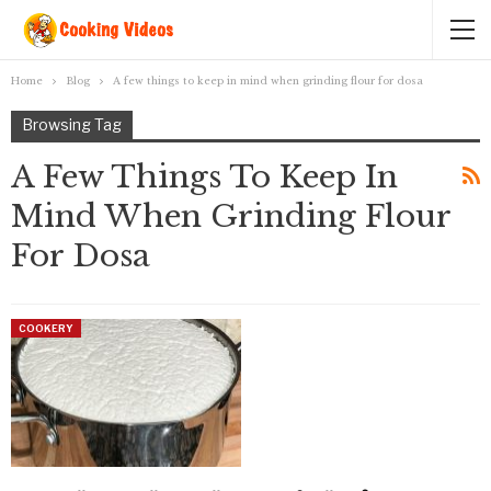
Home
Blog
A few things to keep in mind when grinding flour for dosa
Browsing Tag
A Few Things To Keep In
Mind When Grinding Flour
For Dosa
COOKERY