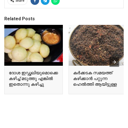
Share
Related Posts
ദോശ ഇഡ്ഢലിയുമൊക്കെ
കർക്കടക സമയത്ത്
കഴിച്ച് മടുത്തു എങ്കിൽ
കഴിക്കാൻ പറ്റുന്ന
ഇതൊന്നു കഴിച്ചു
ഹെൽത്തി ആയിട്ടുള്ള
നോക്കൂ If you are tired
ഒരു A healthy chutney
of eating dosa and idli,
suitable for
give this a try.
consumption during the
Karkadakam season.