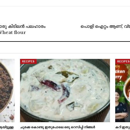
ൊരു കിടിലൻ പലഹാരം
പൊളി ഐറ്റം ആണ്, വ്യ
 Wheat flour
RECIPES
RECIPES
ിട്ടുള്ള
ചുരക്ക കൊണ്ടു ഇതുപോലെ ഒരു റെസിപ്പി നിങ്ങൾ
കറി ഇതുപ