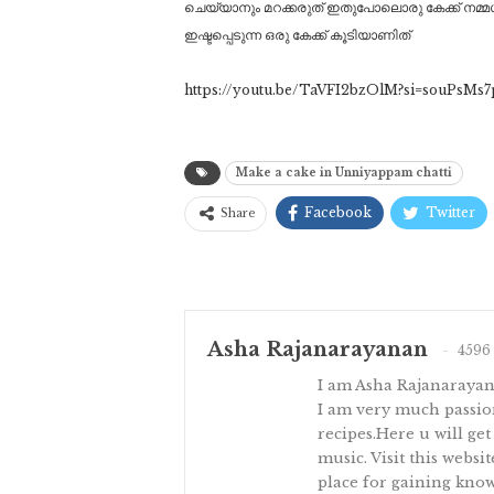
ചെയ്യാനും മറക്കരുത് ഇതുപോലൊരു കേക്ക് നമ്മൾ മ
ഇഷ്ടപ്പെടുന്ന ഒരു കേക്ക് കൂടിയാണിത്
https://youtu.be/TaVFI2bzOlM?si=souPsMs
Make a cake in Unniyappam chatti
Facebook
Twitter
Share
Asha Rajanarayanan
4596 
I am Asha Rajanaraya
I am very much passion
recipes.Here u will get
music. Visit this websi
place for gaining know