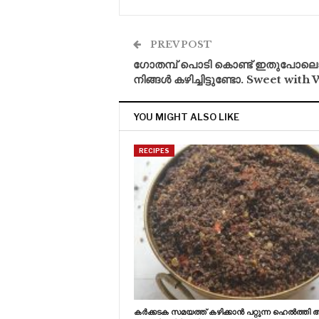
PREV POST
ഗോതമ്പ് പൊടി കൊണ്ട് ഇതുപോല
നിങ്ങൾ കഴിച്ചിട്ടുണ്ടോ. Sweet with
YOU MIGHT ALSO LIKE
RECIPES
കർക്കടക സമയത്ത് കഴിക്കാൻ പറ്റുന്ന ഹെൽത്തി ആയ