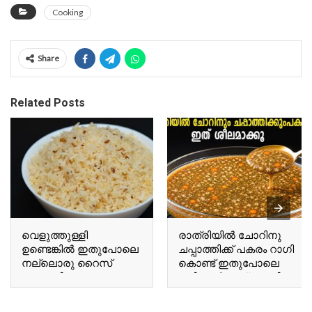
Cooking
Share
Related Posts
വെളുത്തുള്ളി
രാത്രിയിൽ ചോറിനു
ഉണ്ടെങ്കിൽ ഇതുപോലെ
ചപ്പാത്തിക്ക് പകരം റാഗി
നല്ലൊരു റൈസ്
കൊണ്ട് ഇതുപോലെ
ഉണ്ടാക്കിയെടുക്കാം If
കഴിച്ചാൽ മാത്രം മതി
you have garlic, you can
For dinner, having this
make a delicious rice
made with ragi instead